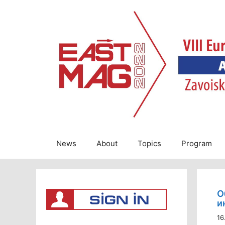
Skip
to
content
News
About
Topics
Program
О
и
16