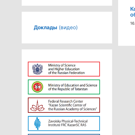
К
о
16
Доклады
(видео)